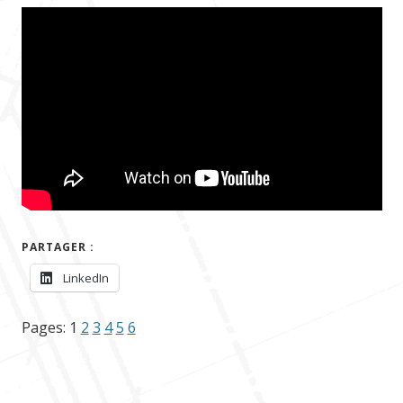
PARTAGER :
LinkedIn
Pages:
1
2
3
4
5
6