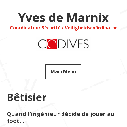
Skip
to
Yves de Marnix
content
Coordinateur Sécurité / Veiligheidscoördinator
Main Menu
Bêtisier
Quand l’ingénieur décide de jouer au
foot…