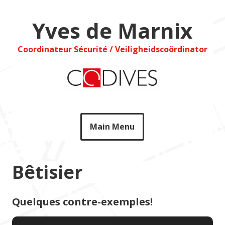
Skip
to
Yves de Marnix
content
Coordinateur Sécurité / Veiligheidscoördinator
Main Menu
Bêtisier
Quelques contre-exemples!