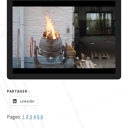
PARTAGER :
LinkedIn
Pages:
1
2
3
4
5
6