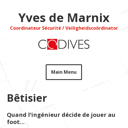
Skip
to
Yves de Marnix
content
Coordinateur Sécurité / Veiligheidscoördinator
Main Menu
Bêtisier
Quand l’ingénieur décide de jouer au
foot…