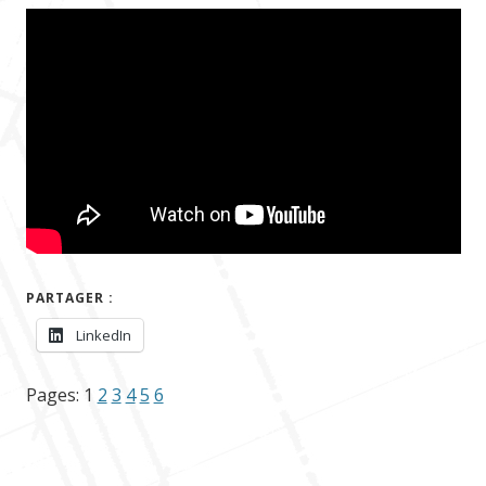
PARTAGER :
LinkedIn
Pages:
1
2
3
4
5
6