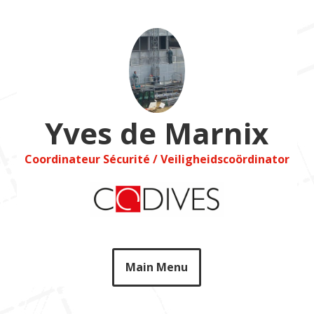
Skip
to
content
Yves de Marnix
Coordinateur Sécurité / Veiligheidscoördinator
Main Menu