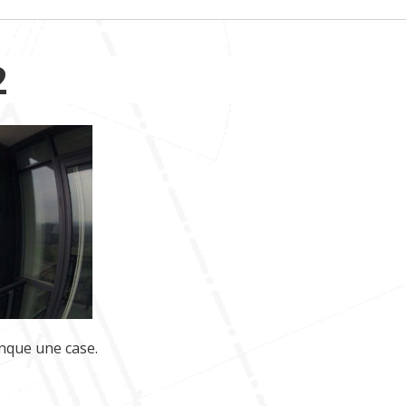
2
anque une case.