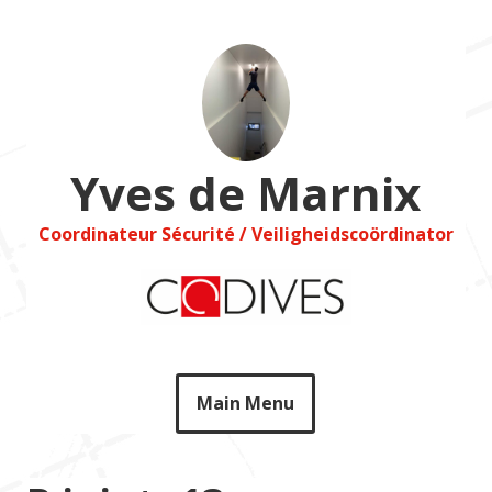
Skip
to
content
Yves de Marnix
Coordinateur Sécurité / Veiligheidscoördinator
Main Menu