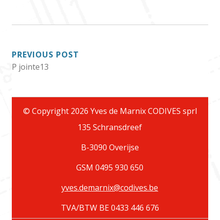
POST
PREVIOUS POST
P jointe13
NAVIGATION
© Copyright 2026 Yves de Marnix CODIVES sprl
135 Schransdreef
B-3090 Overijse
GSM 0495 930 650
yves.demarnix@codives.be
TVA/BTW BE 0433 446 676