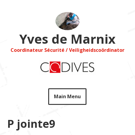
Skip
to
content
Yves de Marnix
Coordinateur Sécurité / Veiligheidscoördinator
Main Menu
P jointe9