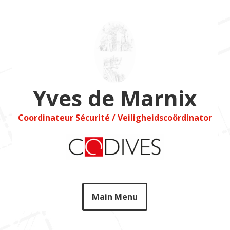
Skip
to
content
Yves de Marnix
Coordinateur Sécurité / Veiligheidscoördinator
Main Menu